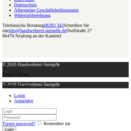
Datenschutz
Allgemeine Geschäftsbedingungen
Widerrufsbelehrung
Telefonische Beratung
08283 342
Schreiben Sie
mir
info@handweberei-stempfle.de
Dorfstraße 27
86476 Neuburg an der Kammel
© 2020 Handweberei Stempfle
Folgen Sie mir
© 2020 Handweberei Stempfle
Folgen Sie mir
Login
Anmelden
Forgot password?
Remember me